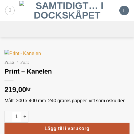
Skip
to
content
Prints
/
Print
Print – Kanelen
219,00
kr
Mått: 300 x 400 mm. 240 grams papper, vitt som oskulden.
Print - Kanelen mängd
Lägg till i varukorg