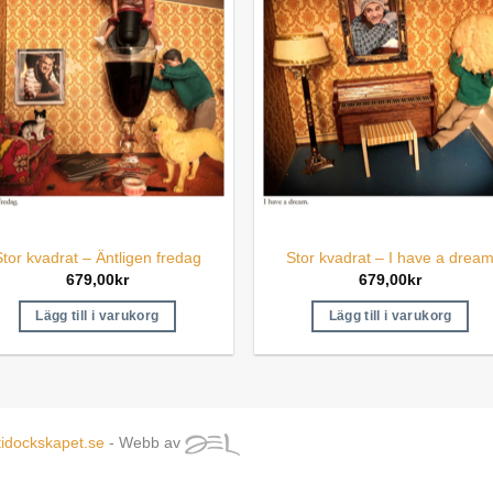
Stor kvadrat – Äntligen fredag
Stor kvadrat – I have a drea
679,00
kr
679,00
kr
Lägg till i varukorg
Lägg till i varukorg
tidockskapet.se
- Webb av