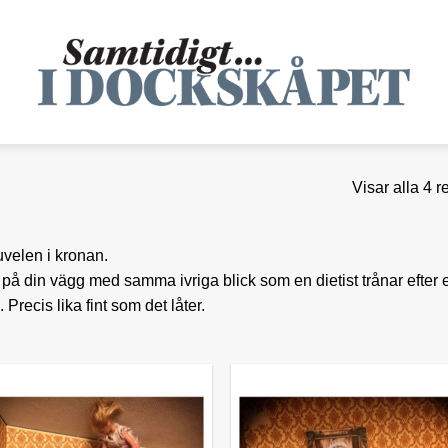
Visar alla 4 r
uvelen i kronan.
på din vägg med samma ivriga blick som en dietist trånar efter 
recis lika fint som det låter.