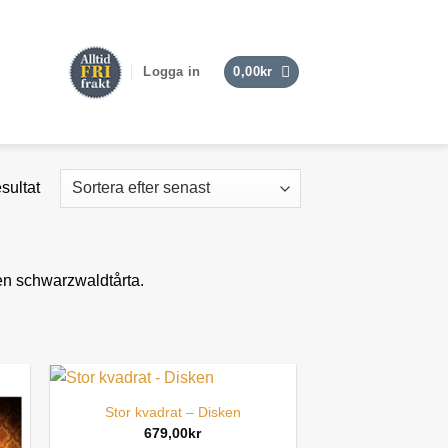
Logga in
0,00
kr
Sortera
esultat
efter
senaste
en schwarzwaldtårta.
Stor kvadrat – Disken
679,00
kr