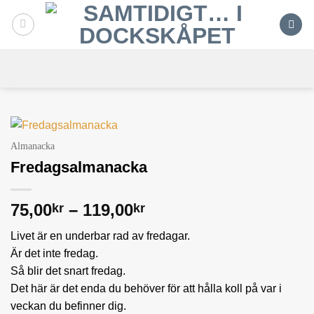
Skip
to
content
Almanacka
Fredagsalmanacka
Prisintervall:
75,00
–
119,00
kr
kr
75,00kr
Livet är en underbar rad av fredagar.
till
Är det inte fredag.
119,00kr
Så blir det snart fredag.
Det här är det enda du behöver för att hålla koll på var i
veckan du befinner dig.